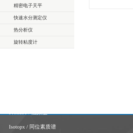
精密电子天平
快速水分测定仪
热分析仪
旋转粘度计
Edinburgh / 爱丁堡
SCION / 赛里安
Dynamica / 达美柯
Precisa / 普利赛斯
Froilabo / 法莱宝
Isotopx / 同位素质谱