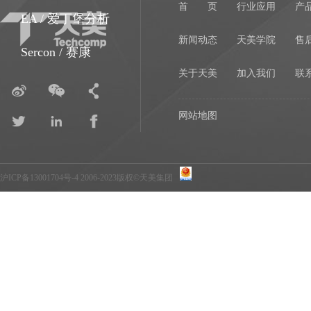
首 页
行业应用
产
EA / 爱丁堡分析
新闻动态
天美学院
售
Sercon / 赛康
关于天美
加入我们
联
网站地图
沪ICP备13001704号-4
2006-2023版权©天美集团