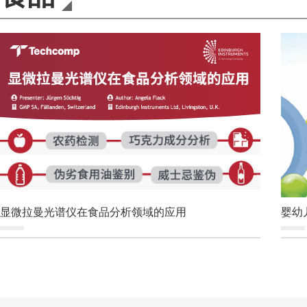
显微拉曼光谱仪在⻝品分析领域的应⽤
婴幼