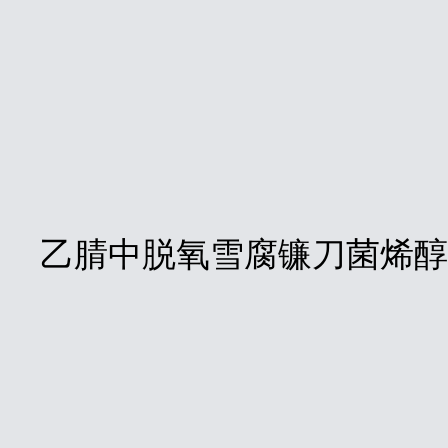
乙腈中脱氧雪腐镰刀菌烯醇（