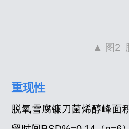
▲ 图2
重现性
脱氧雪腐镰刀菌烯醇峰面积R
留时间RSD%=0.14（n=