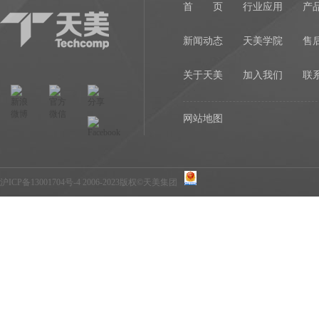
首 页
行业应用
产
新闻动态
天美学院
售
关于天美
加入我们
联
网站地图
沪ICP备13001704号-4
2006-2023版权©天美集团