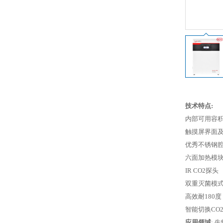
技术特点:
内部可用容积1
触摸屏界面及
Scion
优秀不锈钢
天美（美洲）
六面加热模
IR CO2探头
双重灭菌模
高效耐180度 
智能切换CO
应用领域
: 