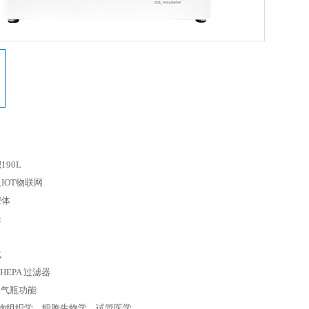
Edinburgh
天美（欧洲）
Precisa
Froilabo
90L
IOT物联网
腔体
需要到您的邮箱完成验证才可登录
块
式
HEPA 过滤器
2气瓶功能
生物组织学，细胞生物学，试管医学
。