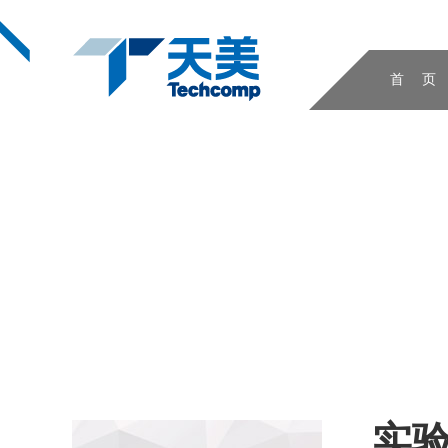
首 页
实