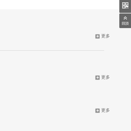
更多
下的四大区域分公司
六个生产制造、设计和研发基地
更多
更多