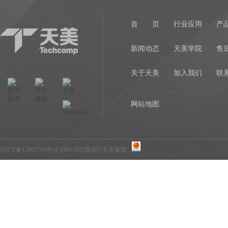
首 页
行业应用
产
新闻动态
天美学院
售
关于天美
加入我们
联
网站地图
沪ICP备13001704号-4
2006-2023版权©天美集团