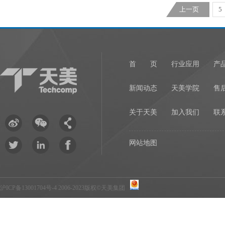
上一页
5
首 页
行业应用
产
新闻动态
天美学院
售
关于天美
加入我们
联
网站地图
沪ICP备13001704号-4
2006-2023版权©天美集团