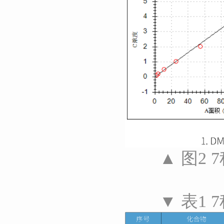
▲ 图2
▼ 表1