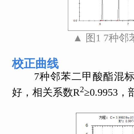
▲ 图1 7种邻
校正曲线
7种邻苯二甲酸酯混标在0.
2
好，相关系数R
≥0.995