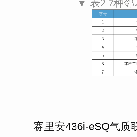
▼ 表2 7
赛里安
436i-eSQ
气质