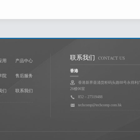
已有账号？
马上登录
知
天美（中国）将通过电子邮件的方式与注册会员保持联络及沟通，用户在
香港总部
隶属天美控股
其发送包括会员信息、天美（中国）产品及服务信息在内的相关商业及非
份确认
联系我们
CONTACT US
册成功后将得到一个用户名和密码，用户凭用户名和密码享受天美（中国）
应用
产品中心
香港
学院
售后服务
对用户名和密码安全负全部责任，并且用户对以其用户名进行的所有活动和
香港新界葵涌货柜码头路88号永得利
26楼06室
我们
联系我们
发现任何非法使用用户帐号或存在安全漏洞的情况，请立即通告天美（中国）
852－27519488
techcomp@techcomp.com.hk
款的修改和服务体系修订
权在必要时修改服务条款，天美（中国）服务条款一旦发生变动，将会在
改动的内容，用户可以主动取消获得的网络服务。如果用户继续使用天美
的变动。