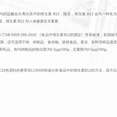
*
Edinburgh
真实姓名
酸会分离出其中的维生素 B12，随后，维生素 B12 会与一种名为内因子 (i
天美（欧洲）
Scion
成，维生素 B12 对人体健康至关重要。
*
登录名
Precisa
Froilabo
布了
GB 5009.285-2022
《食品中维生素
B12的测定》等新标准
，
新国标
"用户"是指向天美（中国）网站申请注册成为会员的个人或者单位。
用户名
用户名
*
输入密码
测，还可适用于肉、肉制品、食谷物、烘焙食品、果冻、饮料等样品基质
注册条款之效力如同用户亲自签字、盖章的书面条款一样，对用户具有法
乳品、肉与肉制品的检出限为0.2μg/100g，定量限为0.5μg/100g。
条款并完成注册程序，才能成为天美（中国）网站的正式会员用户。本注
密码
邮箱
忘记密
*
Email
需要到您的邮箱完成验证才可登录
美（中国）之间产生法律效力。
验证码
验证码
*
手机号
看不清，换一张
看不清，换一张
C18色谱柱的赛里安LC6000
快速分析食品中的维生素
B
12的方法，该方
人信息
*
诺并保证自己是具有完全民事行为能力和完全民事权利能力的自然人、法人
单位
信息是真实、准确、完整、及时的，并且没有任何引人误解或者虚假的陈
验证码
填写的联系方式与用户取得联系。
看不清，换一张
我们会将您的密码发送至您的邮箱，请注意查收！
还不是会员？
立即注册
将及时更新其用户信息以维持信息的有效性。
提供的资料或信息包含有不正确、不真实的信息，天美（中国）保留取消用
的权利。