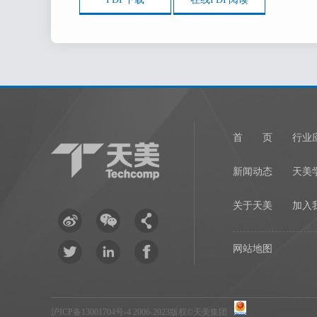
第二条 邮件通
用户充分理解，
通过电子邮件方式向
第三条 会员身
3-1 用户注
首 页
行业
品和服务。
新闻动态
天美
3-2 用户将
随时修改密码。
关于天美
加入
3-3 用户若
网站地图
第四条 服务条
天美（中国）有
内容。如果不同意所
沪ICP备13001704号-4
2006-2023版权©天美集团
则视为接受服务条款