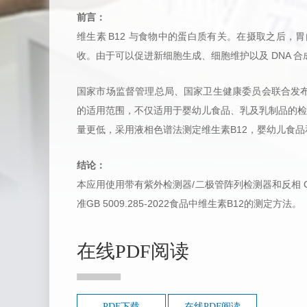
前言：
维生素
B12 与食物中的蛋白质有关。在摄取之后，胃内的盐
收。由于可以促进新细胞生成、细胞维护以及 DNA 合
国家市场监督管理总局、国家卫生健康委员会联合发
在以下条款中，
的适用范围，不仅适用于婴幼儿食品、乳及乳制品的检
用户同意此在线
Scion
量更低，
采用液相色谱法测定维生素
B
12，婴幼儿食品和
天美（美洲）
户完全同意所有服务
功之日起在用户与天
结论：
本应用使用带有紫外检测器
/二极管阵列检测器和反相
第一条 提供个
准
GB 5009.285-2022食品中维生素B12的
测定方法。
1-1 用户承
此保证所填写的用户
国）可以通过用户所
在线PDF阅读
1-2用户承诺
1-3如果用户
束为该用户提供服务
PDF下载
在线PDF阅读