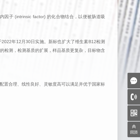
ntrinsic factor) 的化合物结合，以便被肠道吸
天美（中国）
于
2022年12月30日实施。新标也扩大了维生素B12检测
上海(上海工厂)
的检测，检测基质的扩展，样品基质更复杂，目标物含
律约束力。 只有用
香港（香港总部）
册条款自用户注册成
码？
法配置合理、线性良好、灵敏度高可以满足并优于国家标
天美（亚太）
、实体和组织。用户在
述，且保证天美（中
户会员资格并随时结