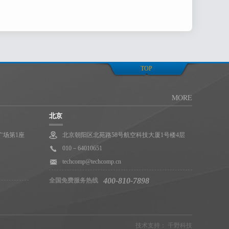
此同意天美（中国）
下的四大区域分公司
六个生产制造、设计和研发基地
商业联络信息。
TOP
MORE
向其会员用户提供的产
北京
事件负全责。用户可以
广场第1座
北京朝阳区北苑路58号航空科技大厦1号楼4层
010－64010651
。
techcomp@techcomp.cn
400-810-7898
全国免费服务热线
重要页面上提示修改
（中国）网络服务，
技术支持：
千野科技