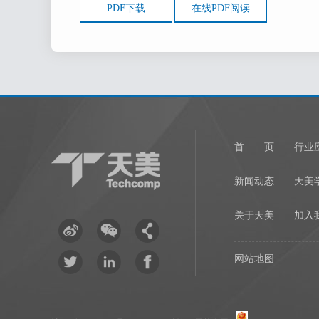
束为该用户提供服务
PDF下载
在线PDF阅读
第二条 邮件通
用户充分理解，
通过电子邮件方式向
第三条 会员身
3-1 用户注
首 页
行业
品和服务。
3-2 用户将
新闻动态
天美
随时修改密码。
关于天美
加入
3-3 用户若
网站地图
第四条 服务条
天美（中国）有
内容。如果不同意所