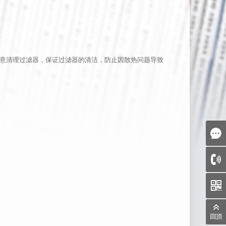
意清理过滤器，保证过滤器的清洁，防止因散热问题导致
天美（中国）
上海(上海工厂)
律约束力。 只有用
香港（香港总部）
册条款自用户注册成
码？
天美（亚太）
、实体和组织。用户在
述，且保证天美（中
户会员资格并随时结