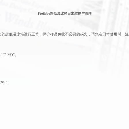
*
Edinburgh
真实姓名
Froilabo
超低温冰箱日常维护与清理
天美（欧洲）
Scion
*
登录名
Precisa
您的超低温冰箱运行正常，保护样品免收不必要的损失，请您在日常使用时，注
Froilabo
"用户"是指向天美（中国）网站申请注册成为会员的个人或者单位。
用户名
用户名
*
输入密码
注册条款之效力如同用户亲自签字、盖章的书面条款一样，对用户具有法
23℃
-25
℃。
条款并完成注册程序，才能成为天美（中国）网站的正式会员用户。本注
密码
邮箱
忘记密
*
Email
需要到您的邮箱完成验证才可登录
美（中国）之间产生法律效力。
。
验证码
验证码
*
手机号
看不清，换一张
看不清，换一张
人信息
面灰尘
*
诺并保证自己是具有完全民事行为能力和完全民事权利能力的自然人、法人
单位
信息是真实、准确、完整、及时的，并且没有任何引人误解或者虚假的陈
验证码
填写的联系方式与用户取得联系。
看不清，换一张
我们会将您的密码发送至您的邮箱，请注意查收！
还不是会员？
立即注册
将及时更新其用户信息以维持信息的有效性。
提供的资料或信息包含有不正确、不真实的信息，天美（中国）保留取消用