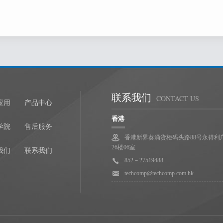
的权利。
已有账号？
马上登录
知
天美（中国）将通过电子邮件的方式与注册会员保持联络及沟通，用户在
香港总部
隶属天美控股
其发送包括会员信息、天美（中国）产品及服务信息在内的相关商业及非
份确认
联系我们
CONTACT US
册成功后将得到一个用户名和密码，用户凭用户名和密码享受天美（中国）
应用
产品中心
香港
对用户名和密码安全负全部责任，并且用户对以其用户名进行的所有活动和
学院
售后服务
香港新界葵涌货柜码头路88号永得利
26楼06室
我们
联系我们
发现任何非法使用用户帐号或存在安全漏洞的情况，请立即通告天美（中国）
852－27519488
techcomp@techcomp.com.hk
款的修改和服务体系修订
权在必要时修改服务条款，天美（中国）服务条款一旦发生变动，将会在
改动的内容，用户可以主动取消获得的网络服务。如果用户继续使用天美