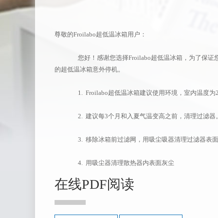
尊敬的
Froilabo
超低温冰箱用户：
您好！感谢您选择
Froilabo
超低温冰箱，为了保证
在以下条款中，
的超低温冰箱意外停机。
用户同意此在线
Scion
1. Froilabo超低温冰箱建议使用环境，室内温度为
天美（美洲）
户完全同意所有服务
功之日起在用户与天
2. 建议每
3
个月和入夏气温变高之前，清理过滤器
第一条 提供个
3. 移除冰箱前过滤网，用吸尘吸器清理过滤器表
1-1 用户承
4. 用吸尘器清理散热器内表面灰尘
此保证所填写的用户
国）可以通过用户所
在线PDF阅读
1-2用户承诺
1-3如果用户