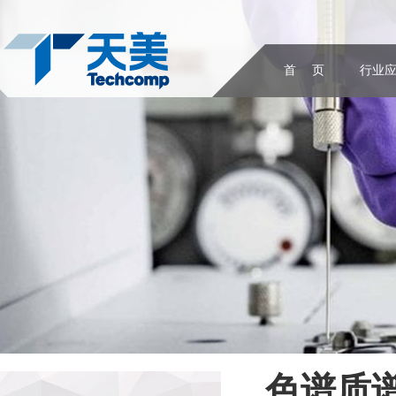
首 页
行业
色谱质