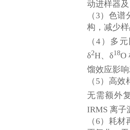
动进样器及 
（3）色谱
构，减少样
（4）多元
2
18
δ
H、δ
O
馏效应影响
（5）高效
无需额外复
IRMS 离
（6）耗材