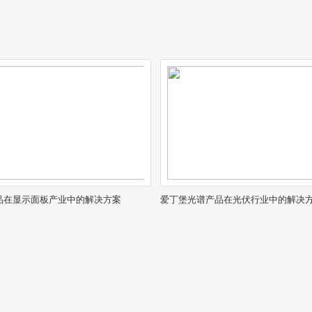
香港总部
隶属天美控股
品在显示面板产业中的解决方案
爱丁堡光谱产品在光伏行业中的解决