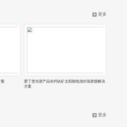
更多
下的四大区域分公司
六个生产制造、设计和研发基地
方案
爱丁堡光谱产品在钙钛矿太阳能电池封装胶膜解决
方案
更多