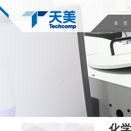
首 页
化