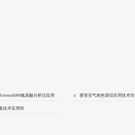
rtemis6000氨基酸分析仪应用
赛里安气相色谱仪应用技术培
训班
(456/8500)
曼技术应用班