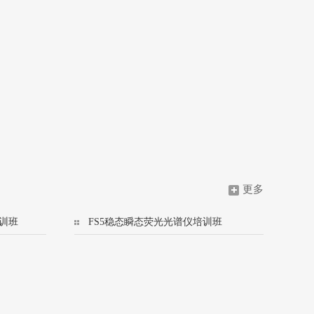
更多
训班
FS5稳态瞬态荧光光谱仪培训班