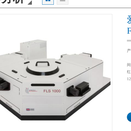
产
间
红
1