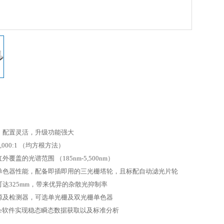
，配置灵活，升级功能强大
,000:1 （均方根方法）
覆盖的光谱范围 （185nm-5,500nm）
单色器性能，配备即插即用的三光栅塔轮，且标配自动滤光片轮
达325mm，带来优异的杂散光抑制率
源及检测器，可选单光栅及双光栅单色器
acle软件实现稳态瞬态数据获取以及标准分析