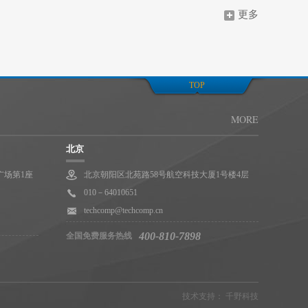
更多
TOP
MORE
北京
广场第1座
北京朝阳区北苑路58号航空科技大厦1号楼4层
010－64010651
techcomp@techcomp.cn
400-810-7898
全国免费服务热线
技术支持：
千野科技