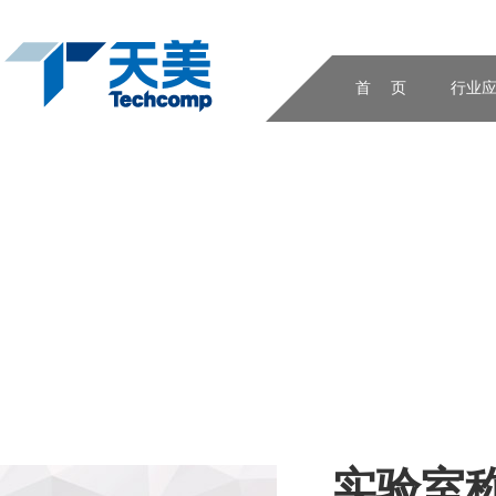
首 页
行业
实验室