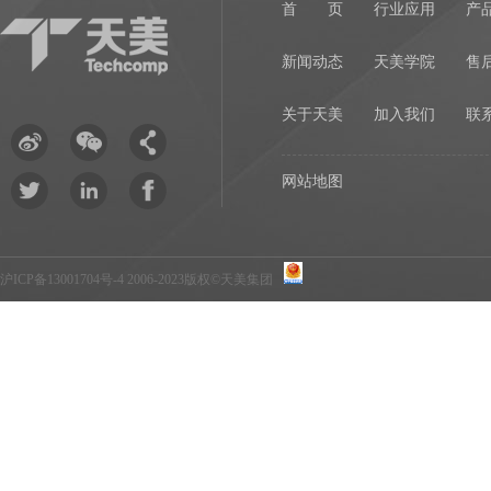
首 页
行业应用
产
新闻动态
天美学院
售
关于天美
加入我们
联
网站地图
沪ICP备13001704号-4
2006-2023版权©天美集团