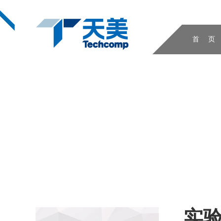
首 页
实