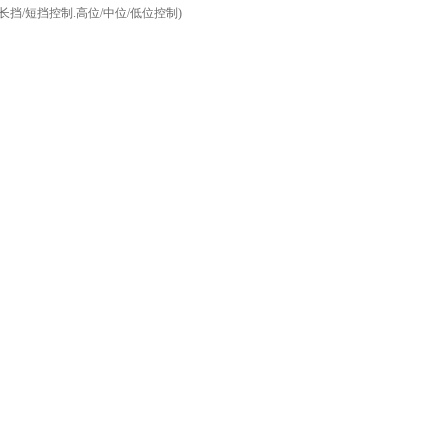
挡/短挡控制.高位/中位/低位控制)
下的四大区域分公司
六个生产制造、设计和研发基地