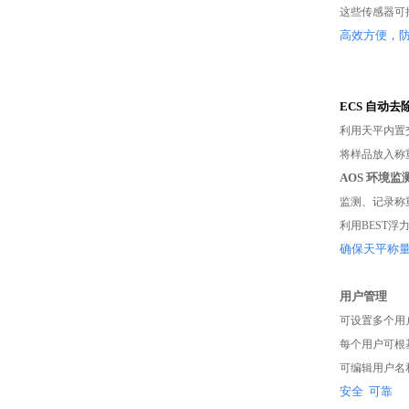
这些传感器可按
高效方便，
ECS 自动去
利用天平内置
将样品放入称
AOS 环境监
监测、记录称
利用BEST
确保天平称
用户管理
可设置多个用
每个用户可根
可编辑用户名
安全 可靠