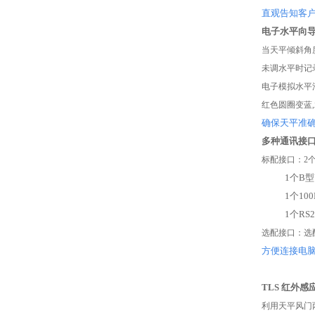
直观告知客
电子水平向
当天平倾斜角
未调水平时记
电子模拟水平
红色圆圈变蓝
Scion
确保天平准
天美（美洲）
多种通讯接
标配接口：2个
1个B型US
1个100
1个RS23
选配接口：选
方便连接电
TLS 红外感
利用天平风门