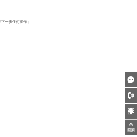
行下一步任何操作；
天美（中国）
shanghai
Hongkong
天美（亚太）