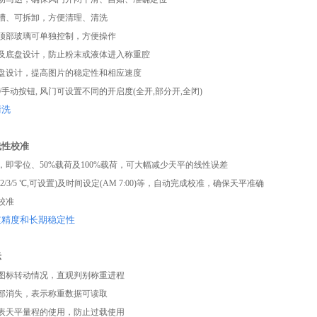
槽、可拆卸，方便清理、清洗
顶部玻璃可单独控制，方便操作
及底盘设计，防止粉末或液体进入称重腔
盘设计，提高图片的稳定性和相应速度
/手动按钮, 风门可设置不同的开启度(全开,部分开,全闭)
清洗
线性校准
，即零位、50%载荷及100%载荷，可大幅减少天平的线性误差
/3/5 ℃,可设置)及时间设定(AM 7:00)等，自动完成校准，确保天平准确
校准
重精度和长期稳定性
示
图标转动情况，直观判别称重进程
部消失，表示称重数据可读取
表天平量程的使用，防止过载使用