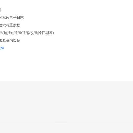
能
可篡改电子日志
搜索称重数据
(包括创建/重建/修改/删除日期等）
导出具体的数据
源性