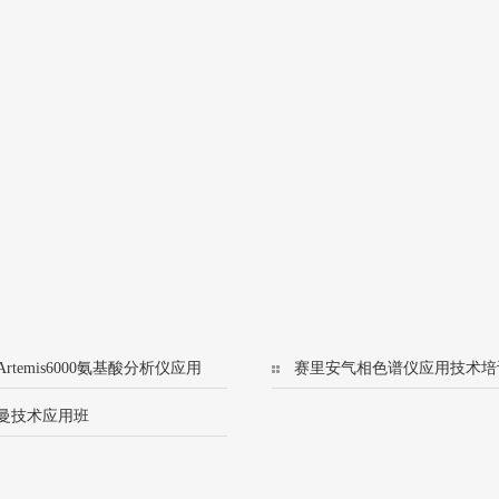
rtemis6000氨基酸分析仪应用
赛里安气相色谱仪应用技术培
训班
(456/8500)
曼技术应用班