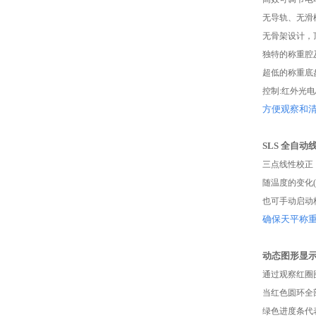
无导轨、无滑
无骨架设计，
独特的称重腔
超低的称重底
控制:红外光电
方便观察和
SLS 全自动
三点线性校正
随温度的变化(2
也可手动启动
确保天平称
动态图形显
通过观察红圈
当红色圆环全
绿色进度条代