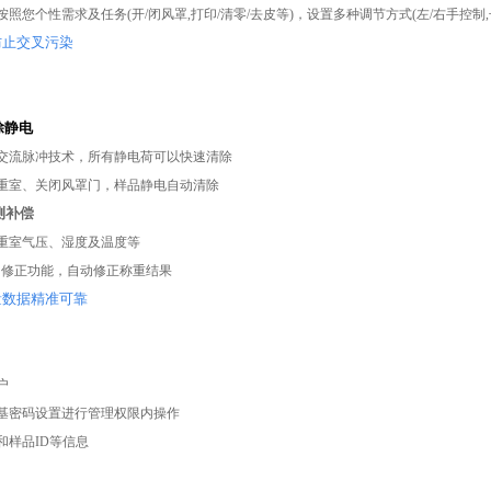
照您个性需求及任务(开/闭风罩,打印/清零/去皮等)，设置多种调节方式(左/右手控制,长
防止交叉污染
香港总部
隶属天美控股
除静电
交流脉冲技术，所有静电荷可以快速清除
重室、关闭风罩门，样品静电自动清除
测补偿
重室气压、湿度及温度等
浮力修正功能，自动修正称重结果
量数据精准可靠
户
基密码设置进行管理权限内操作
和样品ID等信息