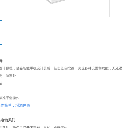
屏
设计原理，借鉴智能手机设计灵感，轻击蓝色按键，实现各种设置和功能，无延迟
伤，防紫外
洁
标准手套操作
操作简单，增添体验
架电动风门
动马达，确保风门开闭平滑、自如、准确定位