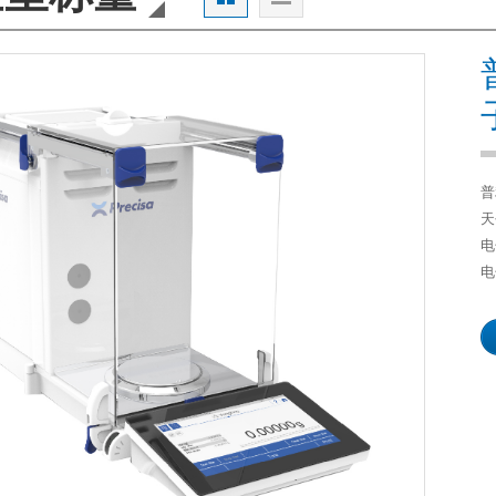
普
天
电
电