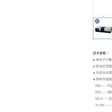
技术参数：
●
单光子计数
●
高动态范围
●
为荧光光谱
● 四种升级
NIR
——可
POL
——测
MCS
——完
TCSPC
——