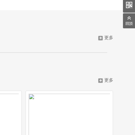
更多
下的四大区域分公司
六个生产制造、设计和研发基地
更多