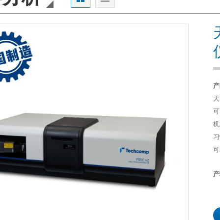
产
天
可
机
习
可
产