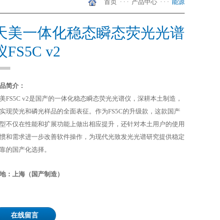
首页
· · ·
产品中心
· · ·
能源
天美一体化稳态瞬态荧光光谱
仪FS5C v2
品简介：
美FS5C v2
是国产的一体化稳态瞬态荧光光谱仪，
深耕本土制造，
实现荧光和磷光样品的全面表征。作为
FS5C
的升级款，
这款国产
型
不仅在性能和扩展功能上做出相应提升，还针对本土用户的使用
惯和需求进一步改善软件操作，为现代光致发光光谱研究提供稳定
靠的国产化选择。
地：
上海（国产制造）
在线留言