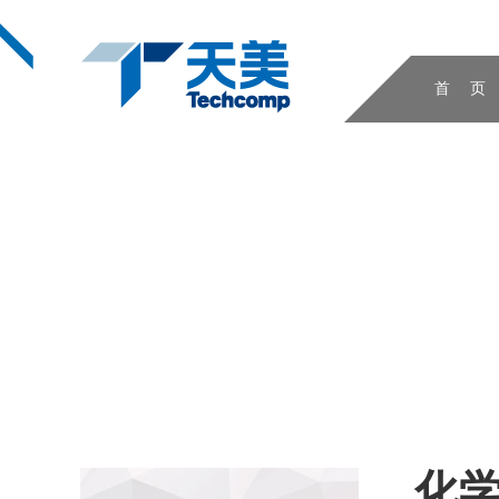
首 页
化