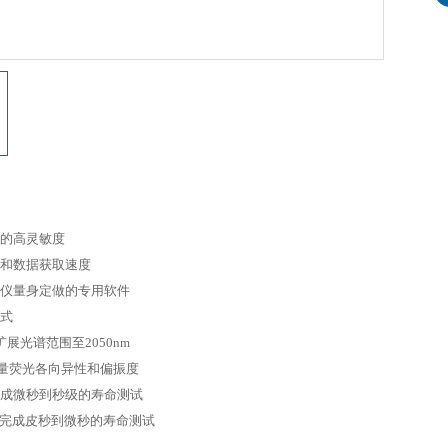
的高灵敏度
和数据获取速度
仪量身定做的专用软件
模式
扩展光谱范围至
2050nm
量荧光各向异性和偏振度
成微秒到秒级的寿命测试
完成皮秒到微秒的寿命测试