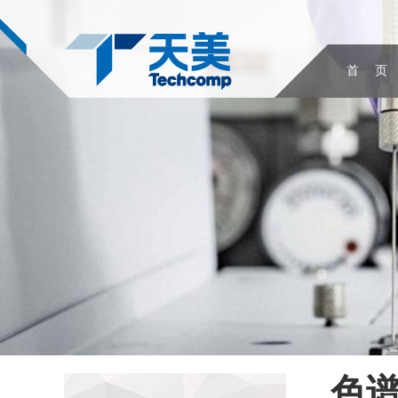
首 页
色