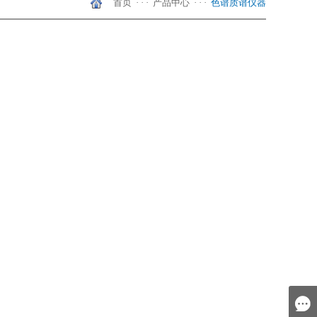
首页
· · ·
产品中心
· · ·
色谱质谱仪器
天美（中国）
shanghai
Hongkong