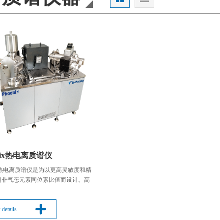
Edinburgh
天美（欧洲）
Precisa
Froilabo
enix热电离质谱仪
nix热电离质谱仪是为以更高灵敏度和精
测非气态元素同位素比值而设计。高
需要到您的邮箱完成验证才可登录
取决于对离子透镜系统和电离灯丝区
空组合的精心设计。高精确度取决于
度，低噪音值，稳定的检测器系统；
 details