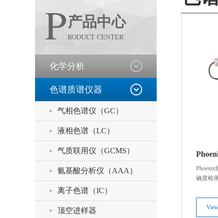
P
产品中心
RODUCT CENTER
化学分析
色谱质谱仪器
气相色谱仪（GC）
液相色谱（LC）
气质联用仪（GCMS）
Pho
Scion
Phoe
氨基酸分析仪（AAA）
天美（美洲）
确度检
灵敏度
离子色谱（IC）
域高真
高灵敏
View
顶空进样器
这