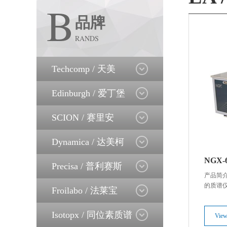
B
品牌
RANDS
Techcomp / 天美
Edinburgh / 爱丁堡
SCION / 赛里安
Dynamica / 达美柯
Scion
NGX
天美（美洲）
Precisa / 普利赛斯
产品简介
的质谱
Froilabo / 法莱宝
分辨率
有新一代
Isotopx / 同位素质谱
静态真
View