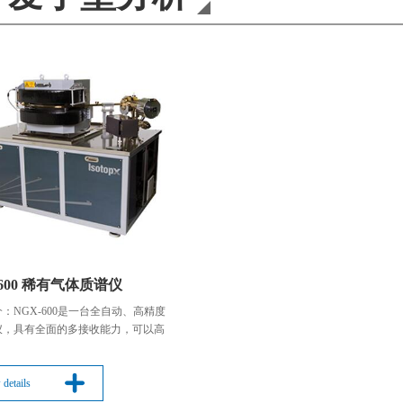
Edinburgh
天美（欧洲）
Precisa
Froilabo
-600 稀有气体质谱仪
需要到您的邮箱完成验证才可登录
：NGX-600是一台全自动、高精度
仪，具有全面的多接收能力，可以高
地测量稀有气体同位素比率。它配备
的高灵敏度的“Nier”型气源和小体积
空计。探测阵列由可以定制组合
 details