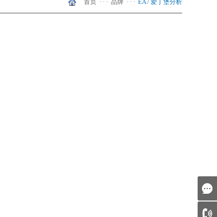
首页
· · ·
品牌
· · ·
EA / 爱丁堡分析
天美（中国）
shanghai
Hongkong
天美（亚太）