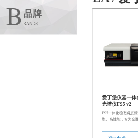
B
品牌
RANDS
Techcomp / 天美
Edinburgh / 爱丁堡
SCION / 赛里安
Dynamica / 达美柯
爱丁堡仪器一体
Precisa / 普利赛斯
光谱仪FS5 v2
FS5一体化稳态瞬态
Froilabo / 法莱宝
型、高性能，专为全
而设计的台式系统。自2
Isotopx / 同位素质谱
已成为荧光研究领域
助力全球数千篇科学论
View details