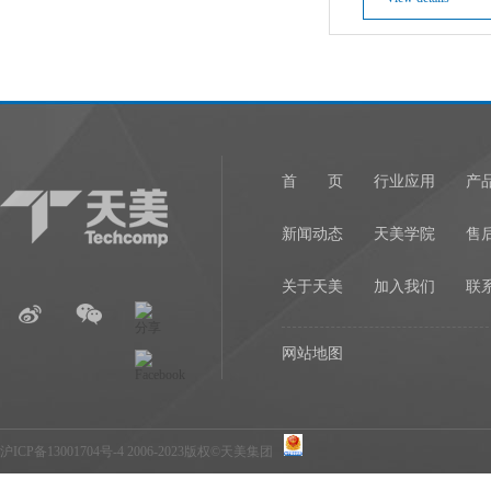
首 页
行业应用
产
新闻动态
天美学院
售
关于天美
加入我们
联
网站地图
沪ICP备13001704号-4
2006-2023版权©天美集团