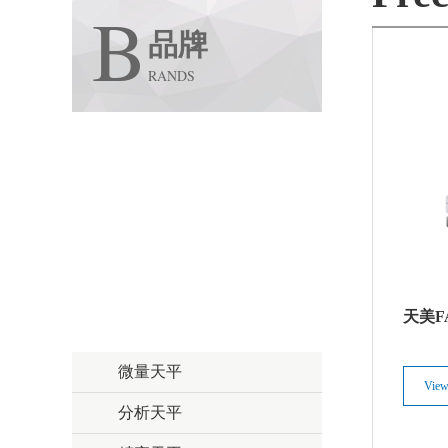
B
品牌
RANDS
Techcomp / 天美
Edinburgh / 爱丁堡
SCION / 赛里安
Dynamica / 达美柯
Scion
天美F
天美（美洲）
Precisa / 普利赛斯
微量天平
View
分析天平