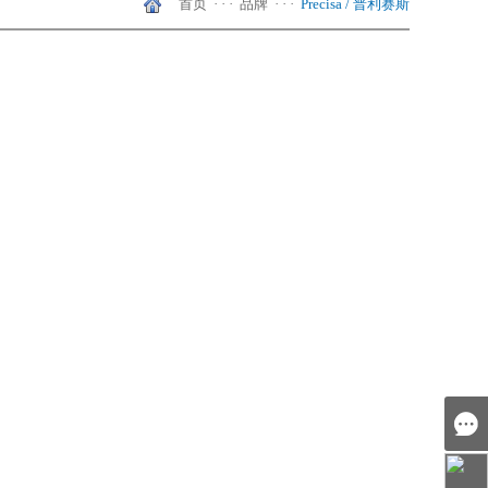
首页
· · ·
品牌
· · ·
Precisa / 普利赛斯
天美（中国）
shanghai
Hongkong
天美（亚太）