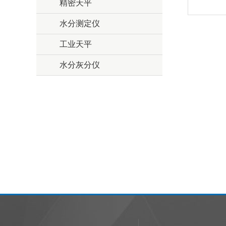
精密天平
水分测定仪
工业天平
水分灰分仪
Froilabo / 法莱宝
Isotopx / 同位素质谱
EA / 爱丁堡分析
Sercon / 赛康