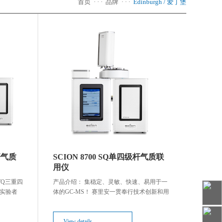
首页
· · ·
品牌
· · ·
Edinburgh / 爱丁堡
天美（中国）
shanghai
杆气质
SCION 8700 SQ单四级杆气质联
Hongkong
用仪
 TQ三重四
产品介绍： 集稳定、灵敏、快速、易用于一
实验者
体的GC-MS！ 赛里安一贯奉行技术创新和用
合全新
户需求结合的设计理念。基于超过30年的丰
系统重新定义
富经验和对行业需求的深刻理解，打造出全
天美（亚太）
新赛里安8700 SQ气质联用
View details