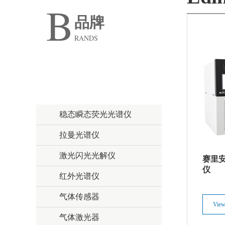
B
品牌
RANDS
Techcomp / 天美
Edinburgh / 爱丁堡
稳态瞬态荧光光谱仪
拉曼光谱仪
Scion
激光闪光光解仪
赛里安
天美（美洲）
仪
红外光谱仪
气体传感器
View
气体激光器