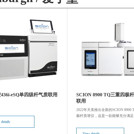
Edinburgh
天美（欧洲）
Precisa
Froilabo
436i-eSQ单四级杆气质联用
SCION 8900 TQ三重四极
需要到您的邮箱完成验证才可登录
联用
2022年天美推出全新的SCION 8900
极杆质谱仪，这是一款能够充分满足
 details
对分析性能和生产力需求的仪器。结
的气相色谱仪，SCION 8900 TQ
了定性定量分析的
View details