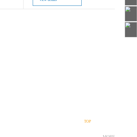
下的四大区域分公司
六个生产制造、设计和研发基地
TOP
MORE